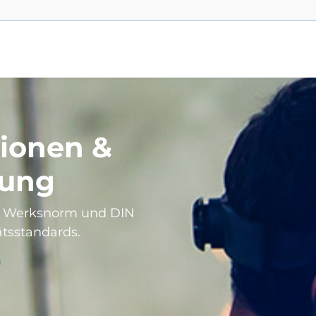
ionen &
tung
 Werksnorm und DIN
ätsstandards.
n