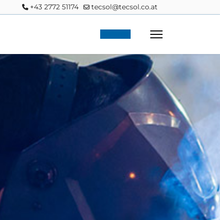
+43 2772 51174
tecsol@tecsol.co.at
Anfrage