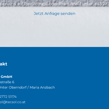
euen uns auf Ihre Anfrage oder Ihren Anruf unter:
+43 277
Jetzt Anfrage senden
akt
l GmbH
straße 6
nter Oberndorf / Maria Anzbach
2772 51174
ol@tecsol.co.at