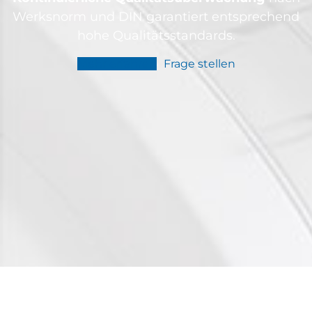
Werksnorm und DIN garantiert entsprechend
hohe Qualitätsstandards.
Mehr erfahren
Frage stellen